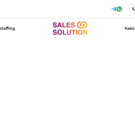
staffing
Кей