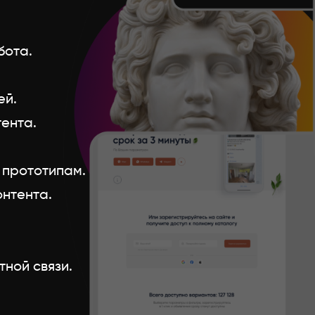
бота.
ей.
ента.
 прототипам.
онтента.
ной связи.