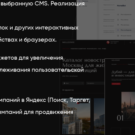
д выбранную CMS. Реализация
ок и других интерактивных
ствах и браузерах.
жетов для увеличения
слеживания пользовательской
паний в Яндекс (Поиск, Таргет,
ампаний для продвижения