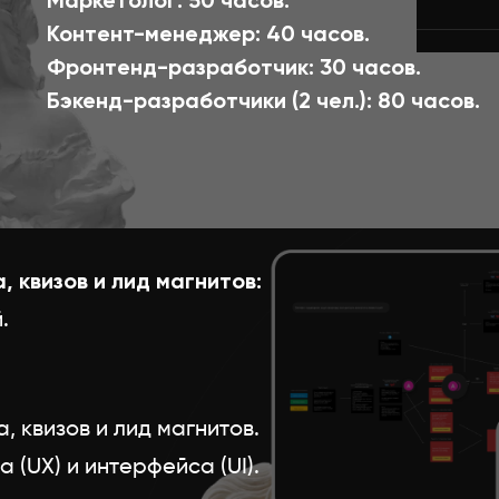
Маркетолог: 50 часов.
Контент-менеджер: 40 часов.
Фронтенд-разработчик: 30 часов.
Бэкенд-разработчики (2 чел.): 80 часов.
 квизов и лид магнитов:
.
, квизов и лид магнитов.
 (UX) и интерфейса (UI).