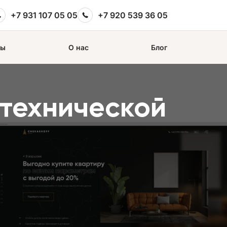
+7 931 107 05 05
+7 920 539 36 05
сы
О нас
Блог
технической